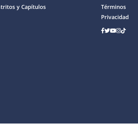
tritos y Capítulos
Términos
Privacidad
Facebook
Gorjeo
YouTube
Instagr
Tik To