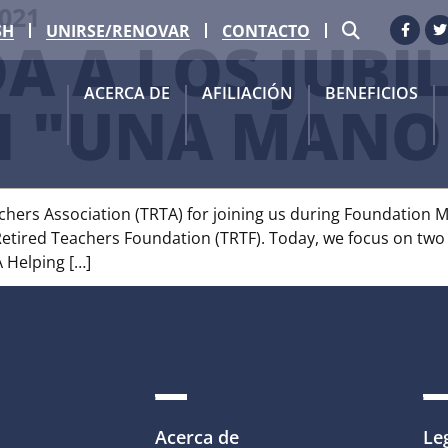
021
BUSCAR
SH
UNIRSE/RENOVAR
CONTACTO
Faceb
G
A A LOS JUBI
ACERCA DE
AFILIACIÓN
BENEFICIOS
N "UNA MANO
hers Association (TRTA) for joining us during Foundation M
Retired Teachers Foundation (TRTF). Today, we focus on two
A Helping […]
Acerca de
Le