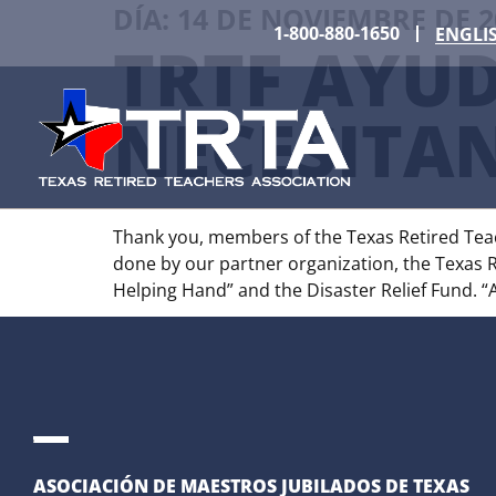
DÍA:
14 DE NOVIEMBRE DE 2
1-800-880-1650
ENGLI
TRTF AYUD
NECESITA
Thank you, members of the Texas Retired Teac
done by our partner organization, the Texas 
Helping Hand” and the Disaster Relief Fund. “
ASOCIACIÓN DE MAESTROS JUBILADOS DE TEXAS