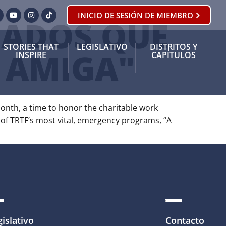
INICIO DE SESIÓN DE MIEMBRO
ook
orjeo
YouTube
Instagram
Tik Tok
LADOS QUE
STORIES THAT
LEGISLATIVO
DISTRITOS Y
 AMIGA"
INSPIRE
CAPÍTULOS
onth, a time to honor the charitable work
 of TRTF’s most vital, emergency programs, “A
gislativo
Contacto