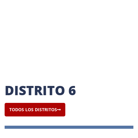
DISTRITOS Y
DISTRITO 6
CAPÍTULOS
TODOS LOS DISTRITOS