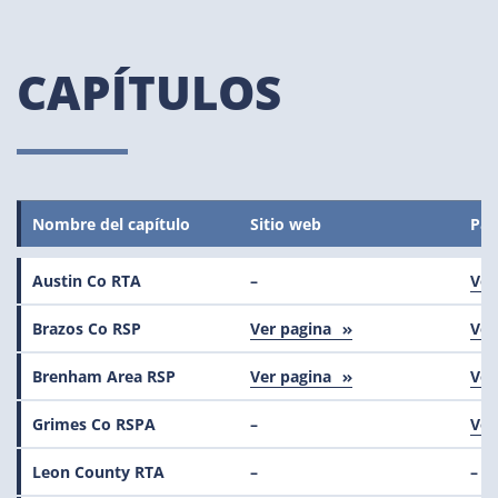
CAPÍTULOS
Nombre del capítulo
Sitio web
Pag
Austin Co RTA
–
Ver
Brazos Co RSP
Ver pagina
Ver
Brenham Area RSP
Ver pagina
Ver
Grimes Co RSPA
–
Ver
Leon County RTA
–
–