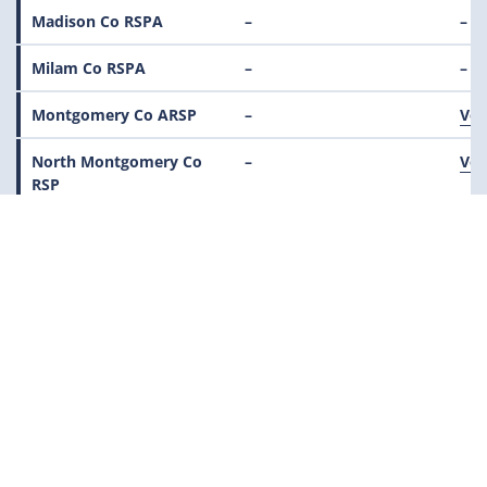
Madison Co RSPA
–
–
Milam Co RSPA
–
–
Montgomery Co ARSP
–
Ver
North Montgomery Co
–
Ver
RSP
Polk Co RTA
–
Ver
Prairie View RTSPA
–
Ver
Robertson Co RTA
–
Ver
San Jacinto Co RSPA
–
–
Walker Co RTA
–
–
Waller Co RTA
–
–