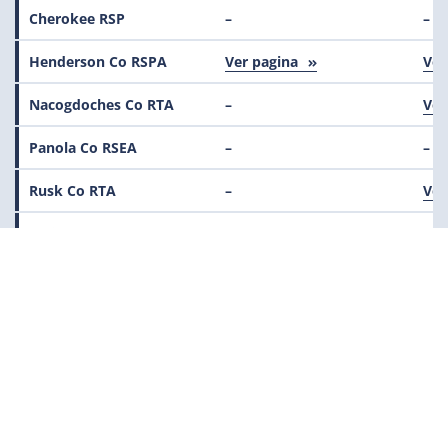
Cherokee RSP
–
–
Henderson Co RSPA
Ver pagina
Ver
Nacogdoches Co RTA
–
Ver
Panola Co RSEA
–
–
Rusk Co RTA
–
Ver
Smith Co RTSPA
–
Ver
Toledo Bend RTA
–
–