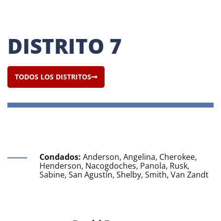
DISTRITOS Y
DISTRITO 7
CAPÍTULOS
TODOS LOS DISTRITOS
Condados:
Anderson, Angelina, Cherokee,
Henderson, Nacogdoches, Panola, Rusk,
Sabine, San Agustín, Shelby, Smith, Van Zandt