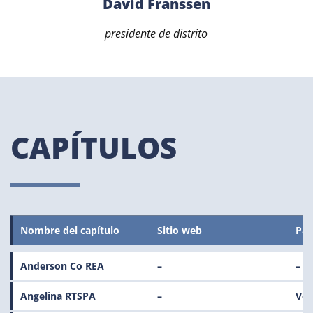
David Franssen
presidente de distrito
CAPÍTULOS
Nombre del capítulo
Sitio web
Pag
Anderson Co REA
–
–
Angelina RTSPA
–
Ver