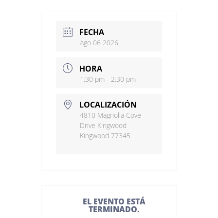
FECHA
Ago 06 2026
HORA
1:30 pm - 2:30 pm
LOCALIZACIÓN
4810 Magnolia Cove
Drive Kingwood
Kingwood 77345
EL EVENTO ESTÁ
TERMINADO.