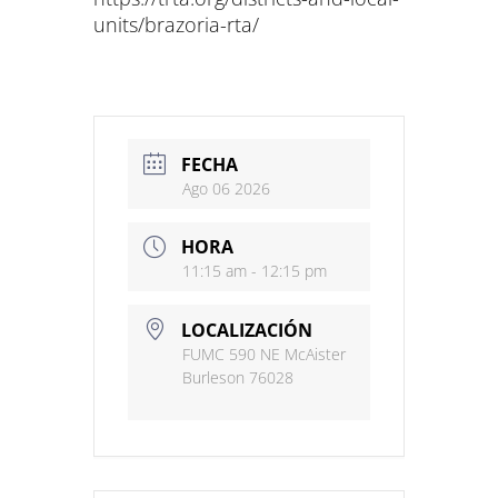
units/brazoria-rta/
FECHA
Ago 06 2026
HORA
11:15 am - 12:15 pm
LOCALIZACIÓN
FUMC 590 NE McAister
Burleson 76028