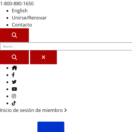
1-800-880-1650
English
Unirse/Renovar
Contacto
BUSCAR
BUSCAR
CERCA
Casa
Facebook
Gorjeo
YouTube
Instagram
Tik Tok
Inicio de sesión de miembro