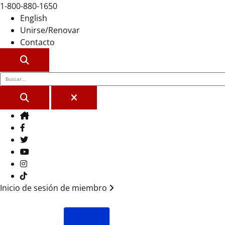
1-800-880-1650
English
Unirse/Renovar
Contacto
BUSCAR
BUSCAR
CERCA
Casa
Facebook
Gorjeo
YouTube
Instagram
Tik Tok
Inicio de sesión de miembro