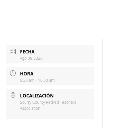
FECHA
Ago 08 2026
HORA
9:30 am - 10:30 am
LOCALIZACIÓN
Scurry County Retired Teachers
Association