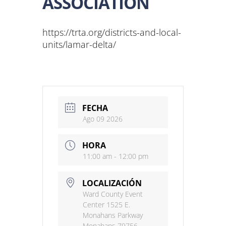
ASSOCIATION
https://trta.org/districts-and-local-
units/lamar-delta/
FECHA
Ago 09 2026
HORA
11:00 am - 12:00 pm
LOCALIZACIÓN
Ward County Event
Center 1525 E.
Monahans Parkway
Monahans 79756