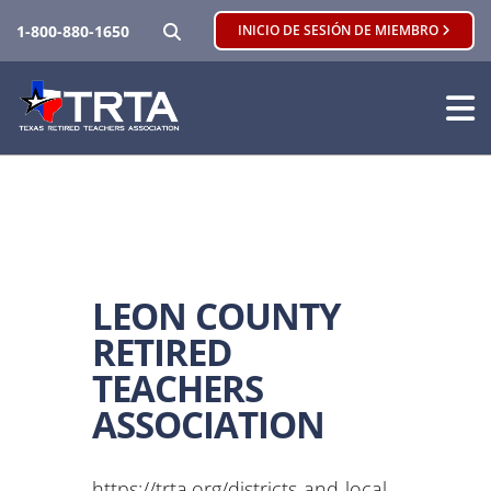
BUSCAR
1-800-880-1650
INICIO DE SESIÓN DE MIEMBRO
LEON COUNTY
RETIRED
TEACHERS
ASSOCIATION
https://trta.org/districts-and-local-