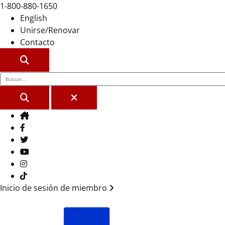
1-800-880-1650
English
Unirse/Renovar
Contacto
BUSCAR
BUSCAR
CERCA
Casa
Facebook
Gorjeo
YouTube
Instagram
Tik Tok
Inicio de sesión de miembro