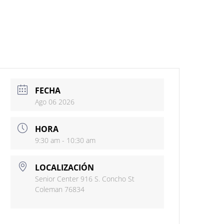
FECHA
Ago 06 2026
HORA
9:30 am - 10:30 am
LOCALIZACIÓN
Senior Center 916 S. Concho St
Coleman 76834