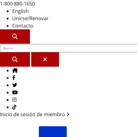
1-800-880-1650
English
Unirse/Renovar
Contacto
BUSCAR
BUSCAR
CERCA
Casa
Facebook
Gorjeo
YouTube
Instagram
Tik Tok
Inicio de sesión de miembro