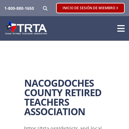
BUSCAR
1-800-880-1650
INICIO DE SESIÓN DE MIEMBRO
NACOGDOCHES
COUNTY RETIRED
TEACHERS
ASSOCIATION
https://trta.org/districts-and-local-