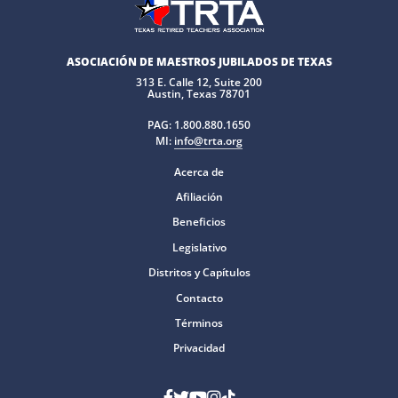
ASOCIACIÓN DE MAESTROS JUBILADOS DE TEXAS
313 E. Calle 12, Suite 200
Austin, Texas 78701
PAG:
1.800.880.1650
MI:
info@trta.org
Acerca de
Afiliación
Beneficios
Legislativo
Distritos y Capítulos
Contacto
Términos
Privacidad
Facebook
Gorjeo
YouTube
Instagram
Tik Tok