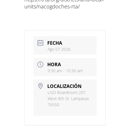
units/nacogdoches-rta/
FECHA
Ago 07 2026
HORA
9:30 am - 10:30 am
LOCALIZACIÓN
LISD Boardroom 207
West 8th St. Lampasas
76550