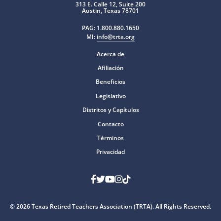
313 E. Calle 12, Suite 200
Austin, Texas 78701
PAG:
1.800.880.1650
MI:
info@trta.org
Acerca de
Afiliación
Beneficios
Legislativo
Distritos y Capítulos
Contacto
Términos
Privacidad
Facebook
Gorjeo
YouTube
Instagram
Tik Tok
© 2026 Texas Retired Teachers Association (TRTA). All Rights Reserved.