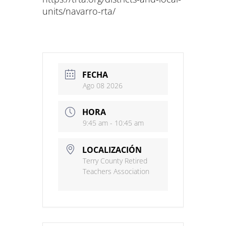
units/navarro-rta/
FECHA
Ago 08 2026
HORA
9:45 am - 10:45 am
LOCALIZACIÓN
Terry County Retired
Teachers Association