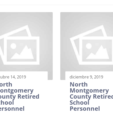
tubre 14, 2019
diciembre 9, 2019
orth
North
ontgomery
Montgomery
ounty Retired
County Retire
chool
School
ersonnel
Personnel