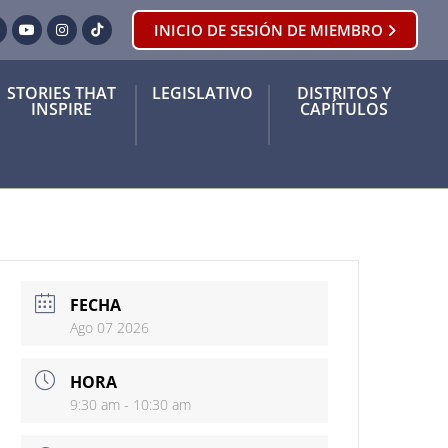
INICIO DE SESIÓN DE MIEMBRO
ook
orjeo
YouTube
Instagram
Tik Tok
STORIES THAT
LEGISLATIVO
DISTRITOS Y
INSPIRE
CAPÍTULOS
FECHA
Ago 07 2026
HORA
9:30 am - 10:30 am