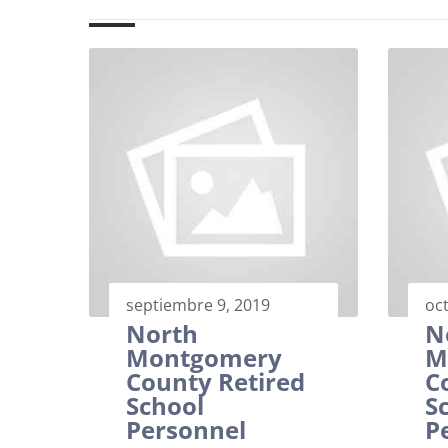
septiembre 9, 2019
oc
North
N
Montgomery
M
County Retired
C
School
S
Personnel
P