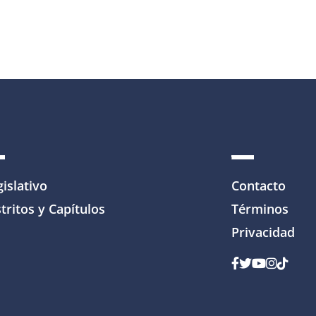
gislativo
Contacto
tritos y Capítulos
Términos
Privacidad
Facebook
Gorjeo
YouTube
Instagr
Tik To