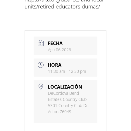
units/retired-educators-dumas/
FECHA
Ago 06 2026
HORA
11:30 am - 12:30 pm
LOCALIZACIÓN
DeCordova Bend
Estates Country Club
5301 Country Club Dr.
Acton 76049