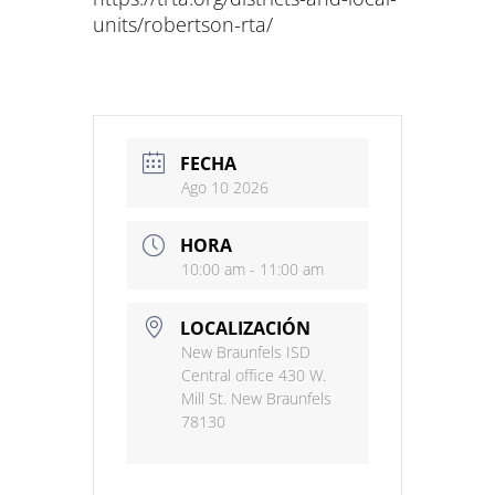
units/robertson-rta/
FECHA
Ago 10 2026
HORA
10:00 am - 11:00 am
LOCALIZACIÓN
New Braunfels ISD
Central office 430 W.
Mill St. New Braunfels
78130