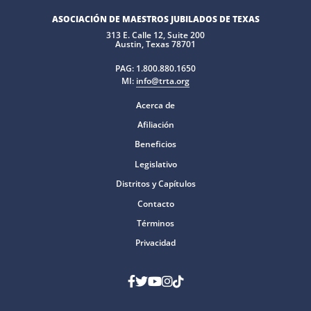
ASOCIACIÓN DE MAESTROS JUBILADOS DE TEXAS
313 E. Calle 12, Suite 200
Austin, Texas 78701
PAG:
1.800.880.1650
MI:
info@trta.org
Acerca de
Afiliación
Beneficios
Legislativo
Distritos y Capítulos
Contacto
Términos
Privacidad
Facebook
Gorjeo
YouTube
Instagram
Tik Tok