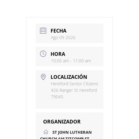
FECHA
Ago 09 2026
HORA
10:00 am - 11:00 am
LOCALIZACIÓN
Hereford Senior Citizens
426 Ranger St Hereford
79045
ORGANIZADOR
ST JOHN LUTHERAN
CHURCH 116 TITCOMB ST