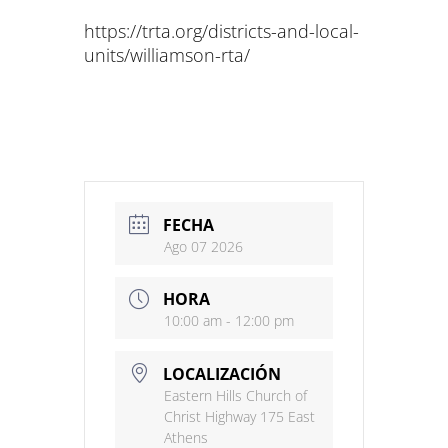
https://trta.org/districts-and-local-
units/williamson-rta/
FECHA
Ago 07 2026
HORA
10:00 am - 12:00 pm
LOCALIZACIÓN
Eastern Hills Church of
Christ Highway 175 East
Athens