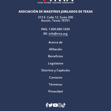
ASOCIACIÓN DE MAESTROS JUBILADOS DE TEXAS
313 E. Calle 12, Suite 200
Austin, Texas 78701
PAG:
1.800.880.1650
MI:
info@trta.org
Acerca de
Afiliación
Beneficios
Legislativo
Distritos y Capítulos
Contacto
Términos
Privacidad
Facebook
Gorjeo
YouTube
Instagram
Tik Tok